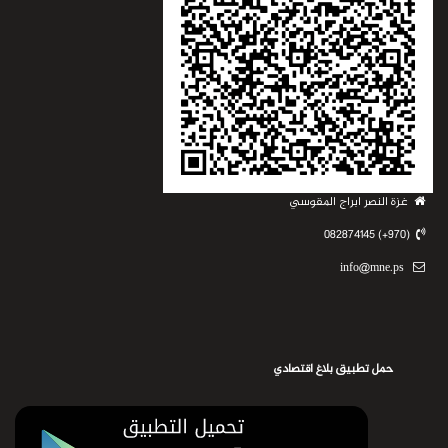
غزة النصر ابراج المقوسي
(970+) 082874145
info@mne.ps
حمل تطبيق بلاغ اقتصادي